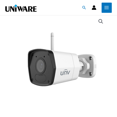
跳
Main
搜
至
Menu
尋
主
要
內
容