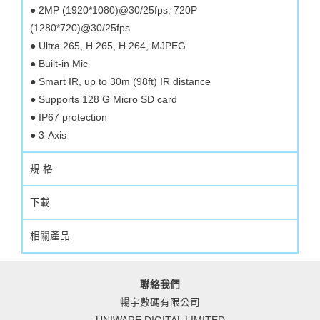
● 2MP (1920*1080)@30/25fps; 720P
(1280*720)@30/25fps
● Ultra 265, H.265, H.264, MJPEG
● Built-in Mic
● Smart IR, up to 30m (98ft) IR distance
● Supports 128 G Micro SD card
● IP67 protection
● 3-Axis
規 格
下載
相關產品
聯絡我們
暢宇數碼有限公司