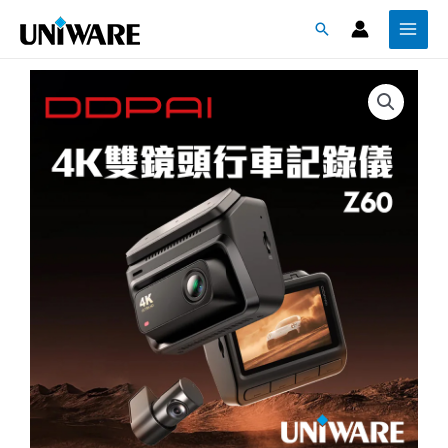
跳
Main
搜
至
Menu
尋
主
要
內
容