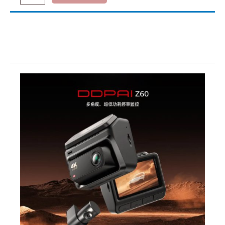
頭
描述
行
車
額外資訊
記
評價 (0)
錄
儀
數
量