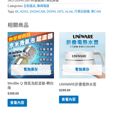
SKU
DDPAI Z60 4K雙鏡頭行車記錄儀
Categories
全部產品
,
數碼電器
Tags
4K
,
ADAS
,
DASHCAM
,
DDPAI
,
GPS
,
πLink
,
行車記錄儀
,
車CAM
相關商品
暫無庫存
暫無庫存
MiniBle Q 微氣泡起波器-轉向
UNIWARE折疊電熱水壺
版
$
299.00
$
399.00
查看內容
查看內容