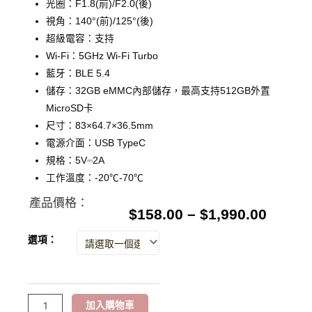
光圈：F1.8(前)/F2.0(後)
視角：140°(前)/125°(後)
超級電容：支持
Wi-Fi：5GHz Wi-Fi Turbo
藍牙：BLE 5.4
儲存：32GB eMMC內部儲存，最高支持512GB外置
MicroSD卡
尺寸：83×64.7×36.5mm
電源介面：USB TypeC
規格：5V⎓2A
工作溫度：-20℃-70℃
產品價格：
$
158.00
–
$
1,990.00
DDPAI
選項：
Z60
4K
雙
加入購物車
鏡