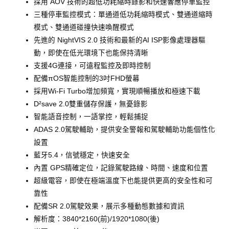
採用 AOV 技術的超低功耗縮時錄影和快速響應停車監控
三種停車監控模式：單通道低功耗縮時模式、雙通道縮時
模式、雙通道碰撞快速喚醒模式
先進的 NightVIS 2.0 技術和最新的AI ISP影像處理器驅
動，即使在低光環境下也能保持清晰
支援4G連接，可遠程監控及即時控制
配備πOS智能控制的3吋FHD螢幕
採用Wi-Fi Turbo增加頻寬，實現順暢播放和極速下載
D²save 2.0雙重儲存保護，無憂錄影
智能語音控制，一語掌控，輕鬆捕捉
ADAS 2.0駕駛輔助，提供安全警報和駕駛輔助功能個性化
設置
藍牙5.4，信號穩定，快速安全
內置 GPS精確定位，記錄駕駛路線、時間、速度和位置
超級電容，即使在極端溫度下也能提供更高的安全性和可
靠性
配備SR 2.0駕駛效果，展示多種動態數據和資訊
解析度：3840*2160(前)/1920*1080(後)