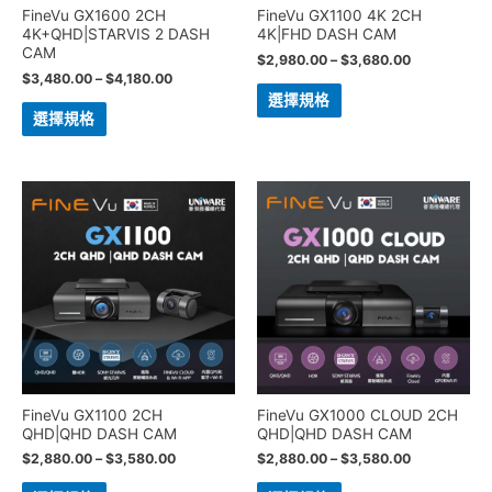
FineVu GX1600 2CH
FineVu GX1100 4K 2CH
4K+QHD|STARVIS 2 DASH
4K|FHD DASH CAM
CAM
$
2,980.00
–
$
3,680.00
$
3,480.00
–
$
4,180.00
選擇規格
選擇規格
FineVu GX1100 2CH
FineVu GX1000 CLOUD 2CH
QHD|QHD DASH CAM
QHD|QHD DASH CAM
$
2,880.00
–
$
3,580.00
$
2,880.00
–
$
3,580.00