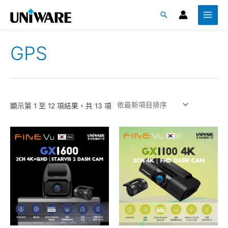
跳
Main
搜
至
Menu
尋
主
要
GPS
內
容
顯示第 1 至 12 項結果，共 13 項