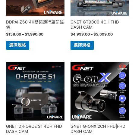
DDPAI Z60 4K雙鏡頭行車記錄
GNET GT9000 4CH FHD
儀
DASH CAM
$
158.00
–
$
1,990.00
$
4,999.00
–
$
5,699.00
選擇規格
選擇規格
GNET D-FORCE S1 4CH FHD
GNET G-ONX 2CH FHD|FHD
DASH CAM
DASH CAM