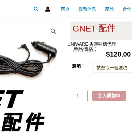
首頁
最新消息
產品
合作
搜
尋
GNET 配件
UNIWARE 香澳區總代理
產品價格：
$
120.00
GNET
選項：
配
件
數
加入購物車
量