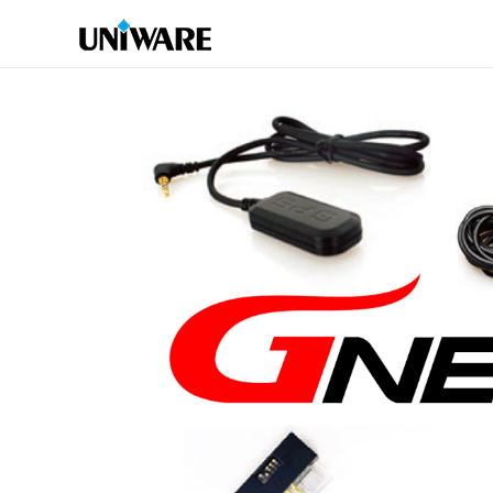
跳
至
主
要
內
容