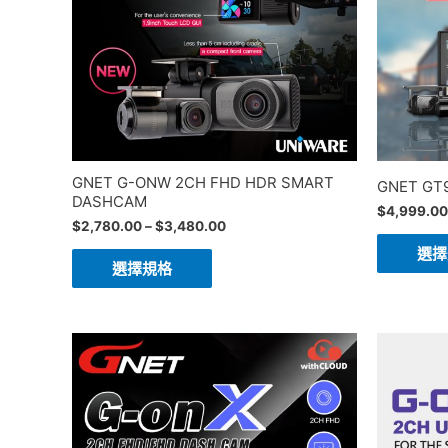
GNET G-ONW 2CH FHD HDR SMART
GNET GT
DASHCAM
$
4,999.00
$
2,780.00
–
$
3,480.00
選擇
選擇規格