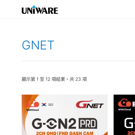
跳
至
主
要
內
GNET
容
顯示第 1 至 12 項結果，共 23 項