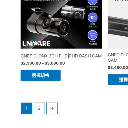
GNET G-
GNET G-ONX 2CH FHD|FHD DASH CAM
CAM
$
2,380.00
–
$
3,080.00
$
3,480.00
選擇規格
選擇
1
2
→