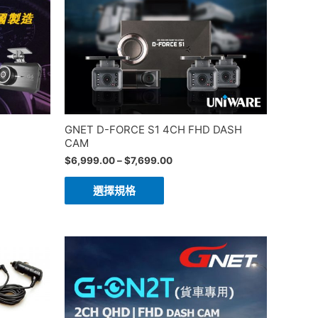
GNET D-FORCE S1 4CH FHD DASH
CAM
$
6,999.00
–
$
7,699.00
選擇規格