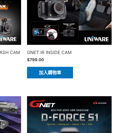
DASH CAM
GNET IR INSIDE CAM
$
799.00
加入購物車