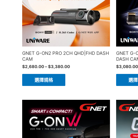
GNET G-ON2 PRO 2CH QHD|FHD DASH
GNET G-
CAM
DASH CA
$
2,680.00
–
$
3,380.00
$
3,080.00
選擇規格
選擇