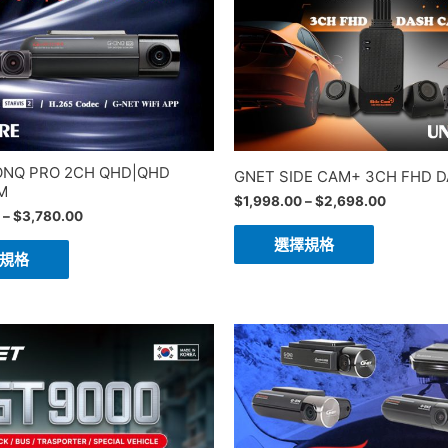
ONQ PRO 2CH QHD|QHD
GNET SIDE CAM+ 3CH FHD 
M
$
1,998.00
–
$
2,698.00
–
$
3,780.00
選擇規格
規格