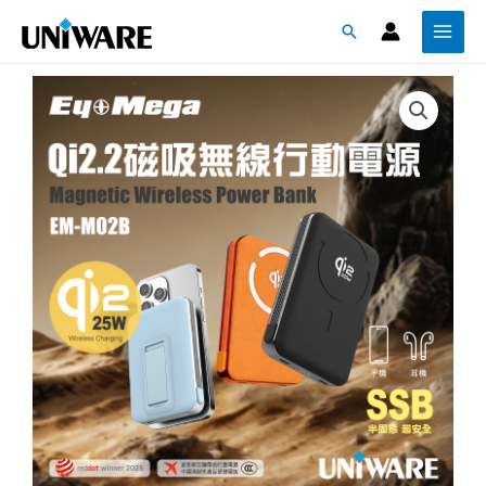
跳
Main
搜
至
Menu
尋
主
要
內
容