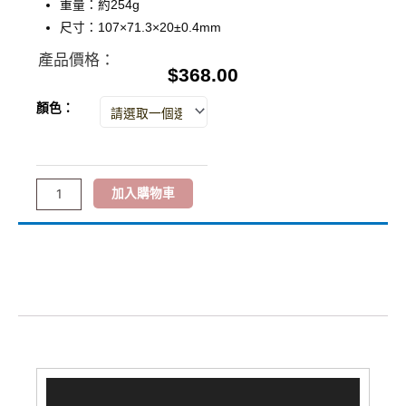
重量：約254g
尺寸：107×71.3×20±0.4mm
產品價格：
$
368.00
EYEMEGA
顏色：
EM-
M02B
Qi2.2
加入購物車
半
固
描述
態
磁
額外資訊
吸
評價 (0)
無
線
行
動
視
電
訊