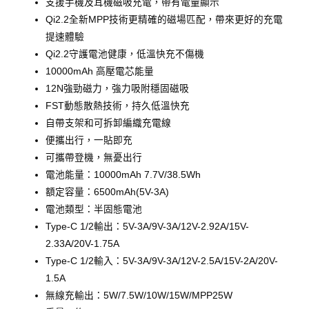
支援手機及耳機磁吸充電，帶有電量顯示
Qi2.2全新MPP技術更精確的磁場匹配，帶來更好的充電
提速體驗
Qi2.2守護電池健康，低溫快充不傷機
10000mAh 高壓電芯能量
12N強勁磁力，強力吸附穩固磁吸
FST動態散熱技術，持久低溫快充
自帶支架和可拆卸編織充電線
便攜出行，一貼即充
可攜帶登機，無憂出行
電池能量：10000mAh 7.7V/38.5Wh
額定容量：6500mAh(5V-3A)
電池類型：半固態電池
Type-C 1/2輸出：5V-3A/9V-3A/12V-2.92A/15V-
2.33A/20V-1.75A
Type-C 1/2輸入：5V-3A/9V-3A/12V-2.5A/15V-2A/20V-
1.5A
無線充輸出：5W/7.5W/10W/15W/MPP25W