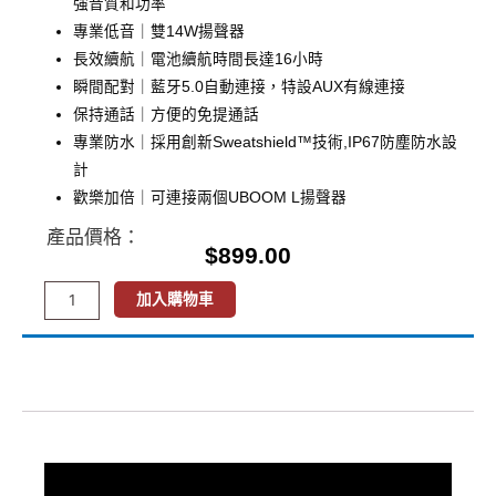
強音質和功率
專業低音｜雙14W揚聲器
長效續航｜電池續航時間長達16小時
瞬間配對｜藍牙5.0自動連接，特設AUX有線連接
保持通話｜方便的免提通話
專業防水｜採用創新Sweatshield™技術,IP67防塵防水設
計
歡樂加倍｜可連接兩個UBOOM L揚聲器
產品價格：
$
899.00
EarFun
加入購物車
UBOOM
L-
描述
專
評價 (0)
業
防
水
DSP