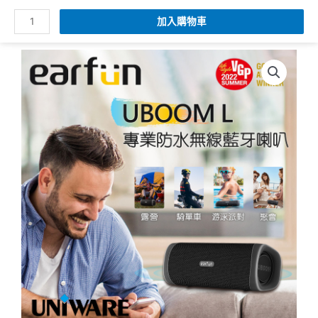
跳
EarFun
Main
加入購物車
搜
至
UBOOM
Menu
尋
主
L-
要
專
內
業
容
防
水
DSP
無
線
藍
牙
喇
叭
數
量