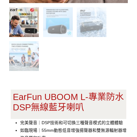
EarFun UBOOM L-專業防水
DSP無線藍牙喇叭
完美聲音｜DSP技術和可切換三種聲音模式的立體體驗
如臨現場｜55mm動態低音增強揚聲器和雙無源輻射器增