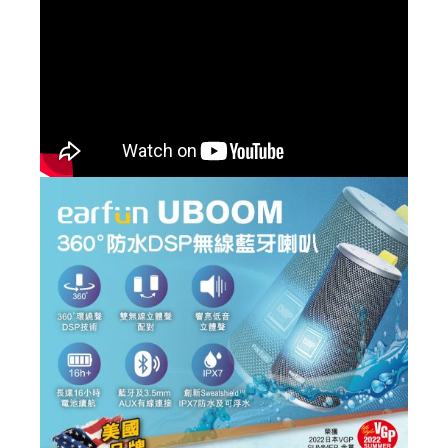
無
線
藍
牙
喇
叭
數
量