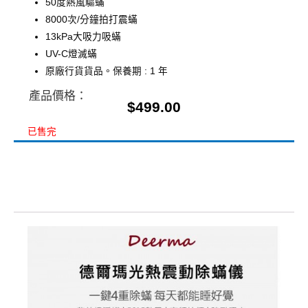
50度熱風驅蟎
8000次/分鐘拍打震蟎
13kPa大吸力吸蟎
UV-C燈滅蟎
原廠行貨貨品。保養期 : 1 年
產品價格：
$
499.00
已售完
描述
額外資訊
評價 (2)