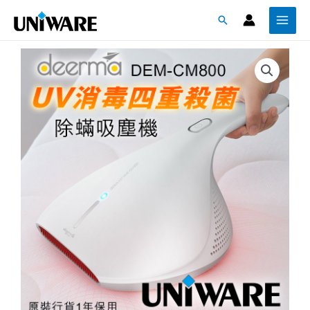
跳
Main
搜
至
Menu
尋
主
要
內
容