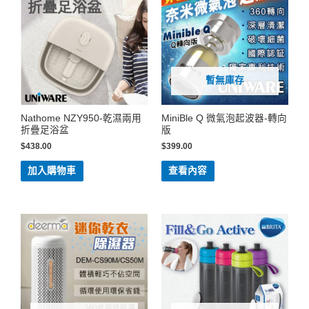
暫無庫存
Nathome NZY950-乾濕兩用
MiniBle Q 微氣泡起波器-轉向
折疊足浴盆
版
$
438.00
$
399.00
加入購物車
查看內容