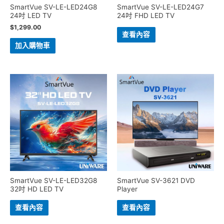
SmartVue SV-LE-LED24G8
SmartVue SV-LE-LED24G7
24吋 LED TV
24吋 FHD LED TV
$
1,299.00
查看內容
加入購物車
SmartVue SV-LE-LED32G8
SmartVue SV-3621 DVD
32吋 HD LED TV
Player
查看內容
查看內容