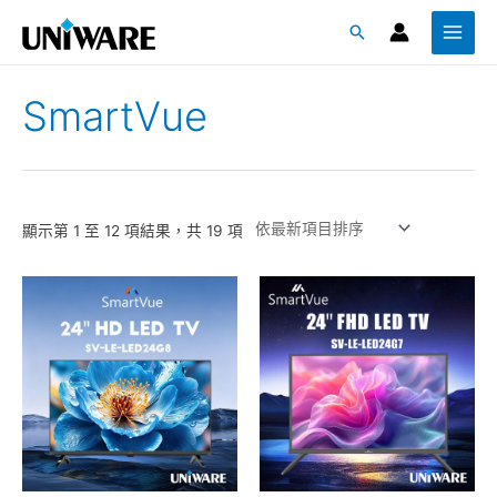
跳
Main
搜
至
Menu
尋
主
要
SmartVue
內
容
顯示第 1 至 12 項結果，共 19 項