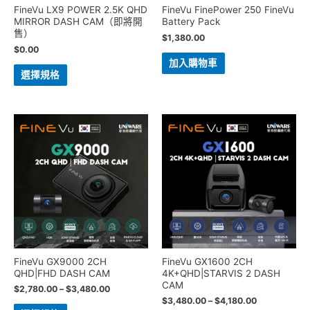
FineVu LX9 POWER 2.5K QHD
FineVu FinePower 250 FineVu
MIRROR DASH CAM（即將開
Battery Pack
售）
$
1,380.00
$
0.00
加入購物車
選擇規格
FineVu GX9000 2CH
FineVu GX1600 2CH
QHD|FHD DASH CAM
4K+QHD|STARVIS 2 DASH
CAM
$
2,780.00
–
$
3,480.00
$
3,480.00
–
$
4,180.00