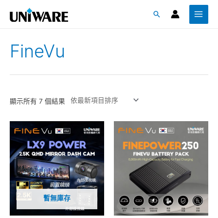
跳
Main
搜
至
Menu
尋
主
要
FineVu
內
容
顯示所有 7 個結果
暫無庫存