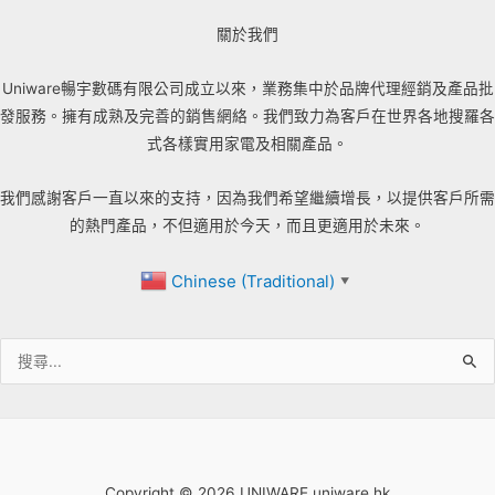
關於我們
Uniware暢宇數碼有限公司成立以來，業務集中於品牌代理經銷及產品批
發服務。擁有成熟及完善的銷售網絡。我們致力為客戶在世界各地搜羅各
式各樣實用家電及相關產品。
我們感謝客戶一直以來的支持，因為我們希望繼續增長，以提供客戶所需
的熱門產品，不但適用於今天，而且更適用於未來。
Chinese (Traditional)
▼
搜
尋
關
鍵
字:
Copyright © 2026 UNIWARE uniware.hk