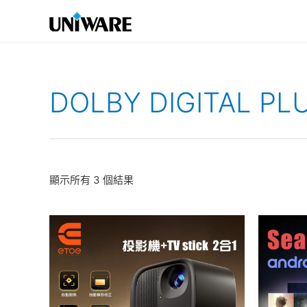
跳
至
主
要
內
DOLBY DIGITAL PL
容
顯示所有 3 個結果