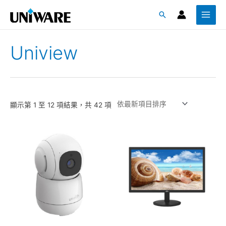
跳
Main
搜
至
Menu
尋
主
要
Uniview
內
容
顯示第 1 至 12 項結果，共 42 項