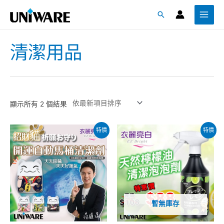
跳
Main
搜
至
Menu
尋
主
要
清潔用品
內
容
顯示所有 2 個結果
特價
特價
暫無庫存