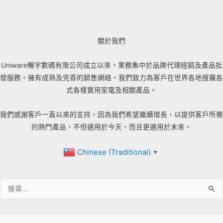
關於我們
Uniware暢宇數碼有限公司成立以來，業務集中於品牌代理經銷及產品批
發服務。擁有成熟及完善的銷售網絡。我們致力為客戶在世界各地搜羅各
式各樣實用家電及相關產品。
我們感謝客戶一直以來的支持，因為我們希望繼續增長，以提供客戶所需
的熱門產品，不但適用於今天，而且更適用於未來。
Chinese (Traditional)
▼
搜
尋
關