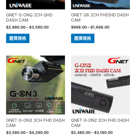
GNET G-ONQ 2CH QHD
GNET G6 2CH FHD|HD DASH
DASH CAM
CAM
$
2,880.00
–
$
3,580.00
$
998.00
–
$
1,698.00
選擇規格
選擇規格
GNET G-ON3 3CH FHD DASH
GNET G-ON2 2CH FHD DASH
CAM
CAM
$
3,580.00
–
$
4,280.00
$
2,480.00
–
$
3,180.00