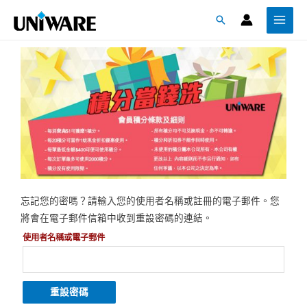
跳
Main
搜
至
Menu
尋
主
要
內
容
忘記您的密嗎？請輸入您的使用者名稱或註冊的電子郵件。您
將會在電子郵件信箱中收到重設密碼的連結。
使用者名稱或電子郵件
重設密碼